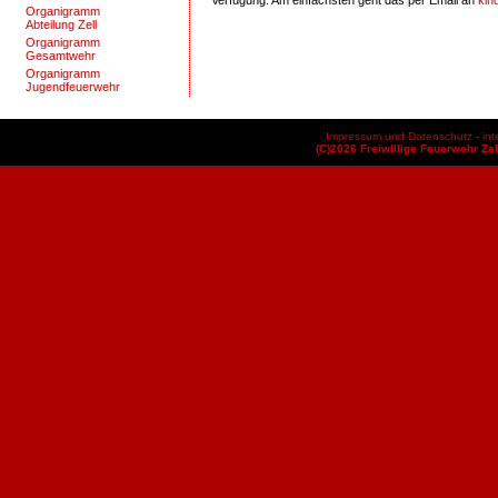
Organigramm
Abteilung Zell
Organigramm
Gesamtwehr
Organigramm
Jugendfeuerwehr
Impressum und Datenschutz
-
int
(C)2026 Freiwillige Feuerwehr Zel