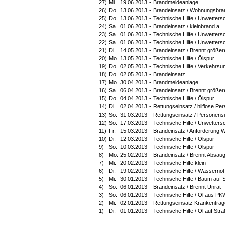
27)
Mi.
19.06.2013
-
Brandmeldeanlage
26)
Do.
13.06.2013
-
Brandeinsatz / Wohnungsbra
25)
Do.
13.06.2013
-
Technische Hilfe / Unwetter
24)
Sa.
01.06.2013
-
Brandeinsatz / kleinbrand a
23)
Sa.
01.06.2013
-
Technische Hilfe / Unwetter
22)
Sa.
01.06.2013
-
Technische Hilfe / Unwetter
21)
Di.
14.05.2013
-
Brandeinsatz / Brennt größe
20)
Mo.
13.05.2013
-
Technische Hilfe / Ölspur
19)
Do.
02.05.2013
-
Technische Hilfe / Verkehrsun
18)
Do.
02.05.2013
-
Brandeinsatz
17)
Mo.
30.04.2013
-
Brandmeldeanlage
16)
Sa.
06.04.2013
-
Brandeinsatz / Brennt größer
15)
Do.
04.04.2013
-
Technische Hilfe / Ölspur
14)
Di.
02.04.2013
-
Rettungseinsatz / hilflose P
13)
So.
31.03.2013
-
Rettungseinsatz / Personen
12)
So.
17.03.2013
-
Technische Hilfe / Unwetter
11)
Fr.
15.03.2013
-
Brandeinsatz / Anforderung
10)
Di.
12.03.2013
-
Technische Hilfe / Ölspur
9)
So.
10.03.2013
-
Technische Hilfe / Ölspur
8)
Mo.
25.02.2013
-
Brandeinsatz / Brennt Absau
7)
Mi.
20.02.2013
-
Technische Hilfe klein
6)
Di.
19.02.2013
-
Technische Hilfe / Wassernot
5)
Mi.
30.01.2013
-
Technische Hilfe / Baum auf 
4)
So.
06.01.2013
-
Brandeinsatz / Brennt Unrat
3)
So.
06.01.2013
-
Technische Hilfe / Öl aus PK
2)
Mi.
02.01.2013
-
Rettungseinsatz Krankentrag
1)
Di.
01.01.2013
-
Technische Hilfe / Öl auf Str