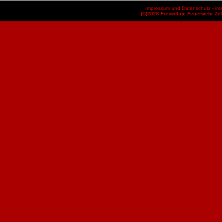
Impressum und Datenschutz
-
int
(C)2026 Freiwillige Feuerwehr Zel