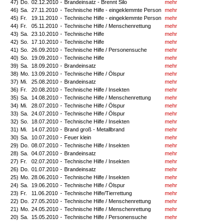
47)
Do.
02.12.2010
-
Brandeinsatz - Brennt Silo
mehr
46)
Sa.
27.11.2010
-
Technische Hilfe - eingeklemmte Person
mehr
45)
Fr.
19.11.2010
-
Technische Hilfe - eingeklemmte Person
mehr
44)
Fr.
05.11.2010
-
Technische Hilfe / Menschenrettung
mehr
43)
Sa.
23.10.2010
-
Technische Hilfe
mehr
42)
So.
17.10.2010
-
Technische Hilfe
mehr
41)
So.
26.09.2010
-
Technische Hilfe / Personensuche
mehr
40)
So.
19.09.2010
-
Technische Hilfe
mehr
39)
Sa.
18.09.2010
-
Brandeinsatz
mehr
38)
Mo.
13.09.2010
-
Technische Hilfe / Ölspur
mehr
37)
Mi.
25.08.2010
-
Brandeinsatz
mehr
36)
Fr.
20.08.2010
-
Technische Hilfe / Insekten
mehr
35)
Sa.
14.08.2010
-
Technische Hilfe / Menschenrettung
mehr
34)
Mi.
28.07.2010
-
Technische Hilfe / Ölspur
mehr
33)
Sa.
24.07.2010
-
Technische Hilfe / Ölspur
mehr
32)
So.
18.07.2010
-
Technische Hilfe / Insekten
mehr
31)
Mi.
14.07.2010
-
Brand groß - Metallbrand
mehr
30)
Sa.
10.07.2010
-
Feuer klein
mehr
29)
Do.
08.07.2010
-
Technische Hilfe / Insekten
mehr
28)
Sa.
04.07.2010
-
Brandeinsatz
mehr
27)
Fr.
02.07.2010
-
Technische Hilfe / Insekten
mehr
26)
Do.
01.07.2010
-
Brandeinsatz
mehr
25)
Mo.
28.06.2010
-
Technische Hilfe / Insekten
mehr
24)
Sa.
19.06.2010
-
Technische Hilfe / Ölspur
mehr
23)
Fr.
11.06.2010
-
Technische Hilfe/Tierrettung
mehr
22)
Do.
27.05.2010
-
Technische Hilfe / Menschenrettung
mehr
21)
Mo.
24.05.2010
-
Technische Hilfe / Menschenrettung
mehr
20)
Sa.
15.05.2010
-
Technische Hilfe / Personensuche
mehr