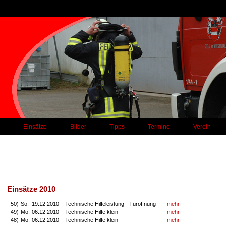
Einsätze
Bilder
Tipps
Termine
Verein
Einsätze 2010
50)
So.
19.12.2010
-
Technische Hilfeleistung - Türöffnung
mehr
49)
Mo.
06.12.2010
-
Technische Hilfe klein
mehr
48)
Mo.
06.12.2010
-
Technische Hilfe klein
mehr