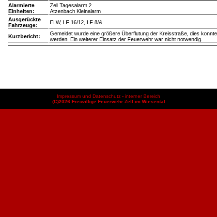
Alarmierte
Zell Tagesalarm 2
Einheiten:
Atzenbach Kleinalarm
Ausgerückte
ELW, LF 16/12, LF 8/&
Fahrzeuge:
Gemeldet wurde eine größere Überflutung der Kreisstraße, dies konnte j
Kurzbericht:
werden. Ein weiterer Einsatz der Feuerwehr war nicht notwendig.
Impressum und Datenschutz
-
interner Bereich
(C)2026 Freiwillige Feuerwehr Zell im Wiesental