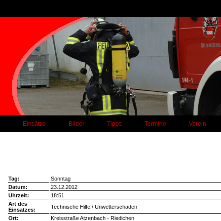
Einsätze
Bilder
Tipps
Termine
Verein
Tag:
Sonntag
Datum:
23.12.2012
Uhrzeit:
18:51
Art des
Technische Hilfe / Unwetterschaden
Einsatzes:
Ort:
Kreisstraße Atzenbach - Riedichen