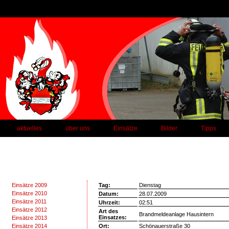
aktuelles
über uns
Einsätze
Bilder
Tipps
Einsätze 2009
Tag:
Dienstag
Einsätze 2010
Datum:
28.07.2009
Einsätze 2011
Uhrzeit:
02:51
Einsätze 2012
Art des
Brandmeldeanlage Hausintern
Einsatzes:
Einsätze 2013
Einsätze 2014
Ort:
Schönauerstraße 30