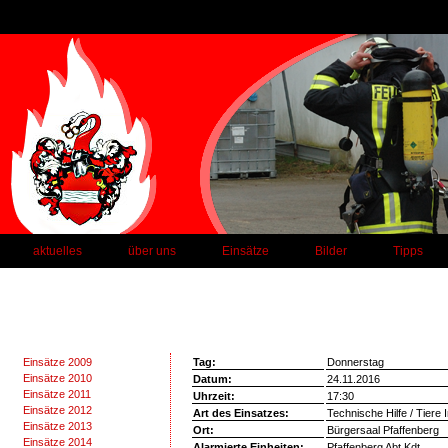
aktuelles
über uns
Einsätze
Bilder
Tipps
Einsätze 2009
Tag:
Donnerstag
Einsätze 2010
Datum:
24.11.2016
Einsätze 2011
Uhrzeit:
17:30
Einsätze 2012
Art des Einsatzes:
Technische Hilfe / Tiere 
Einsätze 2013
Ort:
Bürgersaal Pfaffenberg
Einsätze 2014
Alarmierte Einheiten:
Pfaffenberg Abt.Kdt