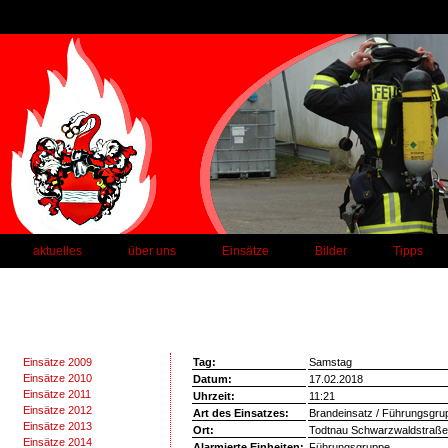
aktuelles
über uns
Einsätze
Bilder
Tipps
Einsätze 2009
Tag:
Samstag
Einsätze 2010
Datum:
17.02.2018
Einsätze 2011
Uhrzeit:
11:21
Einsätze 2012
Art des Einsatzes:
Brandeinsatz / Führungsgru
Einsätze 2013
Ort:
Todtnau Schwarzwaldstraße
Einsätze 2014
Alarmierte Einheiten:
Führungsgruppe