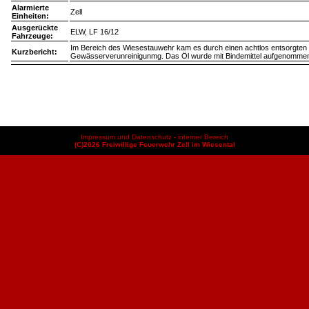
Alarmierte
Zell
Einheiten:
Ausgerückte
ELW, LF 16/12
Fahrzeuge:
Im Bereich des Wiesestauwehr kam es durch einen achtlos entsorgten 
Kurzbericht:
Gewässerverunreinigunmg. Das Öl wurde mit Bindemittel aufgenomme
Impressum und Datenschutz
-
interner Bereich
(C)2026 Freiwillige Feuerwehr Zell im Wiesental