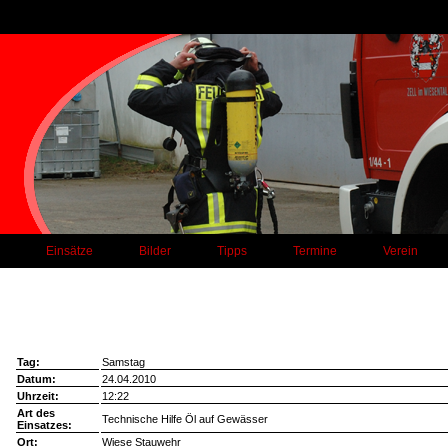
Einsätze
Bilder
Tipps
Termine
Verein
Tag:
Samstag
Datum:
24.04.2010
Uhrzeit:
12:22
Art des
Technische Hilfe Öl auf Gewässer
Einsatzes:
Ort:
Wiese Stauwehr