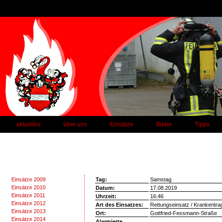
aktuelles
über uns
Einsätze
Bilder
Tipps
Einsätze 2009
Tag:
Samstag
Einsätze 2010
Datum:
17.08.2019
Einsätze 2011
Uhrzeit:
16:46
Einsätze 2012
Art des Einsatzes:
Rettungseinsatz / Krankentr
Einsätze 2013
Ort:
Gottfried-Fessmann-Straße
Einsätze 2014
Alarmierte