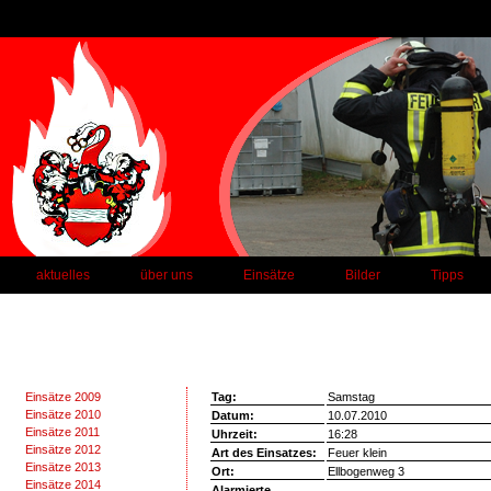
aktuelles
über uns
Einsätze
Bilder
Tipps
Einsätze 2009
Tag:
Samstag
Einsätze 2010
Datum:
10.07.2010
Einsätze 2011
Uhrzeit:
16:28
Einsätze 2012
Art des Einsatzes:
Feuer klein
Einsätze 2013
Ort:
Ellbogenweg 3
Einsätze 2014
Alarmierte