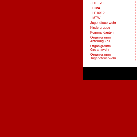
-
HLF 20
-
LiMa
-
LF16/12
-
MTW
Jugendfeuerwehr
Kindergruppe
Kommandanten
Organigramm
Abteilung Zell
Organigramm
Gesamtwehr
Organigramm
Jugendfeuerwehr