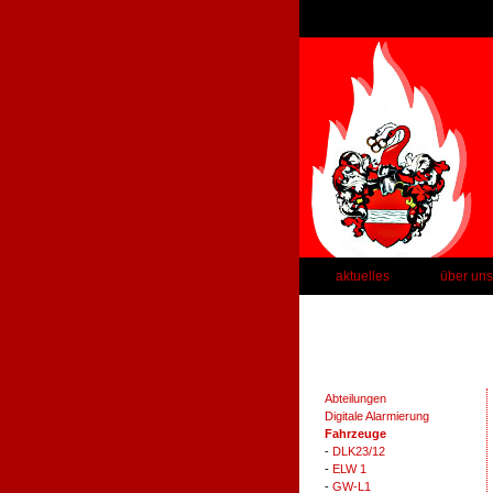
aktuelles
über uns
Abteilungen
Digitale Alarmierung
Fahrzeuge
-
DLK23/12
-
ELW 1
-
GW-L1