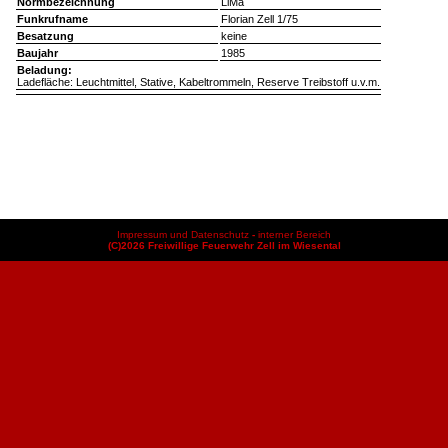
Normbezeichnung
LiMa
Funkrufname
Florian Zell 1/75
Besatzung
keine
Baujahr
1985
Beladung:
Ladefläche: Leuchtmittel, Stative, Kabeltrommeln, Reserve Treibstoff u.v.m.
Impressum und Datenschutz
-
interner Bereich
(C)2026 Freiwillige Feuerwehr Zell im Wiesental